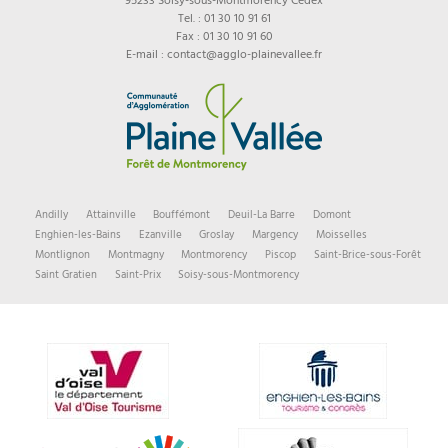
95233 Soisy-sous-Montmorency Cedex
Tel. : 01 30 10 91 61
Fax : 01 30 10 91 60
E-mail : contact@agglo-plainevallee.fr
Andilly
Attainville
Bouffémont
Deuil-La Barre
Domont
Enghien-les-Bains
Ezanville
Groslay
Margency
Moisselles
Montlignon
Montmagny
Montmorency
Piscop
Saint-Brice-sous-Forêt
Saint Gratien
Saint-Prix
Soisy-sous-Montmorency