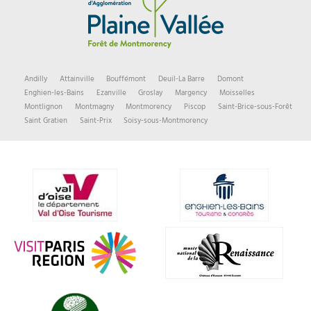
Andilly
Attainville
Bouffémont
Deuil-La Barre
Domont
Enghien-les-Bains
Ezanville
Groslay
Margency
Moisselles
Montlignon
Montmagny
Montmorency
Piscop
Saint-Brice-sous-Forêt
Saint Gratien
Saint-Prix
Soisy-sous-Montmorency