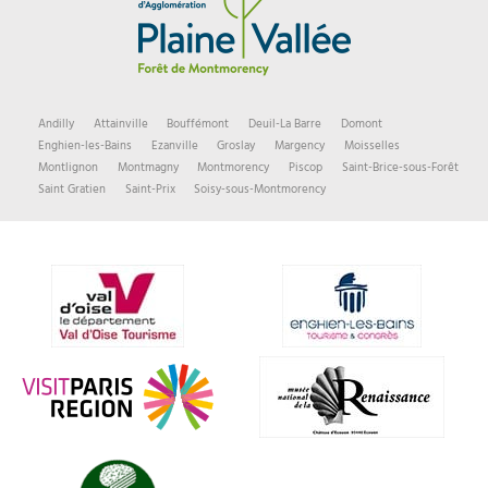
Andilly
Attainville
Bouffémont
Deuil-La Barre
Domont
Enghien-les-Bains
Ezanville
Groslay
Margency
Moisselles
Montlignon
Montmagny
Montmorency
Piscop
Saint-Brice-sous-Forêt
Saint Gratien
Saint-Prix
Soisy-sous-Montmorency