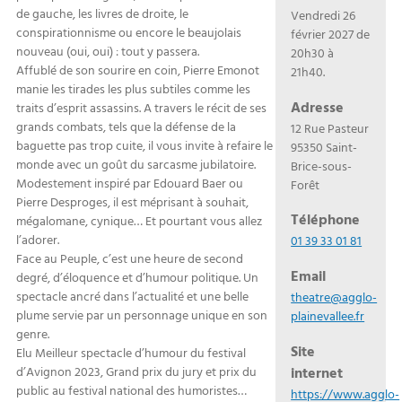
de gauche, les livres de droite, le
Vendredi 26
conspirationnisme ou encore le beaujolais
février 2027 de
nouveau (oui, oui) : tout y passera.
20h30 à
Affublé de son sourire en coin, Pierre Emonot
21h40.
manie les tirades les plus subtiles comme les
Adresse
traits d’esprit assassins. A travers le récit de ses
grands combats, tels que la défense de la
12 Rue Pasteur
baguette pas trop cuite, il vous invite à refaire le
95350 Saint-
monde avec un goût du sarcasme jubilatoire.
Brice-sous-
Modestement inspiré par Edouard Baer ou
Forêt
Pierre Desproges, il est méprisant à souhait,
Téléphone
mégalomane, cynique… Et pourtant vous allez
l’adorer.
01 39 33 01 81
Face au Peuple, c’est une heure de second
Email
degré, d’éloquence et d’humour politique. Un
spectacle ancré dans l’actualité et une belle
theatre@agglo-
plume servie par un personnage unique en son
plainevallee.fr
genre.
Site
Elu Meilleur spectacle d’humour du festival
internet
d’Avignon 2023, Grand prix du jury et prix du
public au festival national des humoristes…
https://www.agglo-