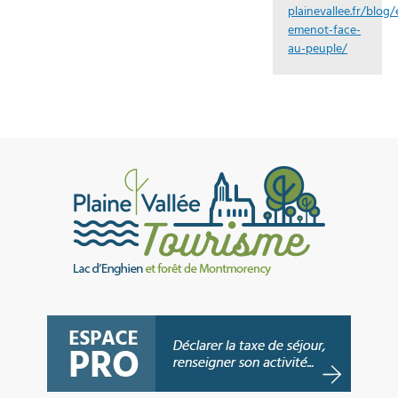
plainevallee.fr/blog
emenot-face-
au-peuple/