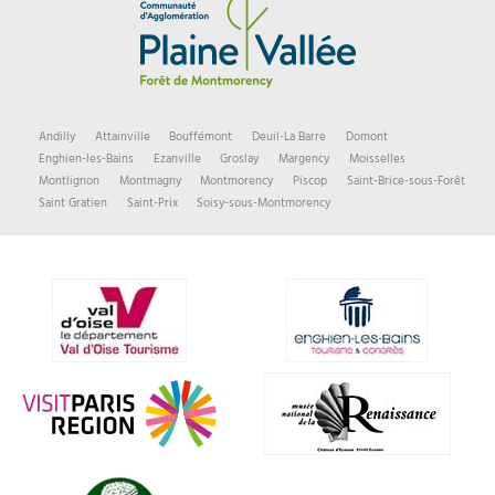
Andilly
Attainville
Bouffémont
Deuil-La Barre
Domont
Enghien-les-Bains
Ezanville
Groslay
Margency
Moisselles
Montlignon
Montmagny
Montmorency
Piscop
Saint-Brice-sous-Forêt
Saint Gratien
Saint-Prix
Soisy-sous-Montmorency