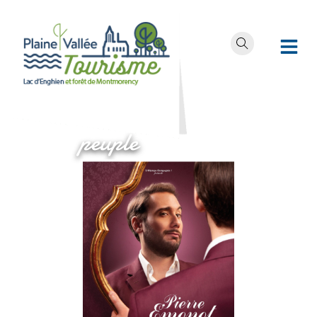
Pierre
Emenot –
Face au
peuple