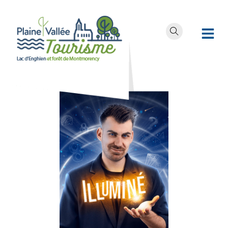
Léon –
Illuminé