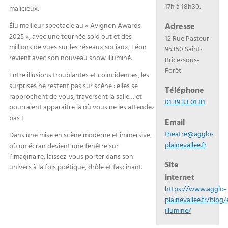
17h à 18h30.
malicieux.
Adresse
Élu meilleur spectacle au « Avignon Awards
2025 », avec une tournée sold out et des
12 Rue Pasteur
millions de vues sur les réseaux sociaux, Léon
95350 Saint-
revient avec son nouveau show illuminé.
Brice-sous-
Forêt
Entre illusions troublantes et coïncidences, les
surprises ne restent pas sur scène : elles se
Téléphone
rapprochent de vous, traversent la salle… et
01 39 33 01 81
pourraient apparaître là où vous ne les attendez
pas !
Email
theatre@agglo-
Dans une mise en scène moderne et immersive,
plainevallee.fr
où un écran devient une fenêtre sur
l’imaginaire, laissez-vous porter dans son
Site
univers à la fois poétique, drôle et fascinant.
internet
https://www.agglo-
plainevallee.fr/blo
illumine/