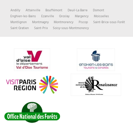
Andilly
Attainville
Bouffémont
Deuil-La Barre
Domont
Enghien-les-Bains
Ezanville
Groslay
Margency
Moisselles
Montlignon
Montmagny
Montmorency
Piscop
Saint-Brice-sous-Forêt
Saint Gratien
Saint-Prix
Soisy-sous-Montmorency